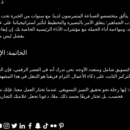
ذك
يتألق متخصصو الصناعة المتمرسون لدينا. مع سنوات من الخبرة تحت أحز
ذب الجماهير؛ يتعلق الأمر بالبصيرة والتخطيط لتأثير استراتيجياتنا على 
يذ، ومواءمة أداء الحملة مع مؤشرات الأداء الرئيسية الخاصة بك. إن إبقا
يفشل ليس مجرد جزء من عملنا - بل هو موطن قوتنا.
الخاتمة: ال
التسويق شامل ومتعدد الأوجه. نحن ندرك أنه في العصر الرقمي، فإن ال
تركيز الثابت على ذكاء الأعمال. التزام فريقنا هو التنقل في هذا المشهد 
ها رحلة نحو تحقيق التميز التسويقي. عندما تختار العمل معنا، فإنك تخت
فحسب، بل تختار فريقًا يجسد ذلك. معًا، دعونا نجعل علامتك التجارية ليست مرئية فحسب، بل لا تُنسى أيضًا.