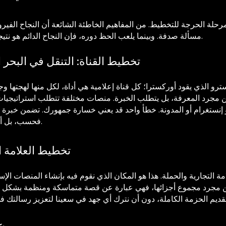
لمرحلة الحرجة للتخطيط. من المفاهيم الخاطئة الشائعة أن النجاح الف
مسألة صدفة. وبينما يلعب الحظ دوره، فإن النجاح الدائم هو نتيجة التخطيط الدقيق والتنفيذ الاستراتيجي.
تخطيط القناة: التنقل في البحر
ترو الذي يقود أوركسترا؛ كل قناة إعلامية هي أداة، لكل منها لهجتها و
ن مجرد المعرفة، بل يتطلب الخبرة. منصات مختلفة تتطلب استراتيجي
إنستغرام أو المدونة. خطأ واحد قد يعني خسارة جمهورك. تضمن خبرة 
فحسب، بل أيضًا كونه جذابًا ومناسبًا للنظام الأساسي.
تخطيط العلامة ا
ة التجارية والحملة. هذا هو المكان الذي نقوم فيه بإنشاء المنصات الإست
 من مجرد مجموع أجزائها، فهي عبارة عن قصة متماسكة ومنظمة بشكل جي