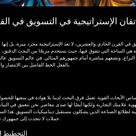
تقان الإستراتيجية في التسويق في ال
 في القرن الحادي والعشرين، لا تعد الإستراتيجية مجرد ميزة، بل إنها
 الساحة التي نتفوق فيها، حيث نستخدم مزيجًا من البحث الدقيق، وتحل
 النزاع، وتضعهم مباشرة أمام جمهورهم المثالي. في عالم التسويق عال
بالفعل الخط الفاصل بين الانتصار والغموض. معنا، أنت تقف إلى جانب النصر.
أساس الأبحاث القوية. تعمل فرق البحث لدينا بلا هوادة في سعيها للح
 علامتك التجارية ولكنها أيضًا لها صدى معاصر. نحن نتعمق في البيانا
لطلائع الصناعة الذين يشكلون مستقبل ديناميكيات التسويق. هذا الس
حملات لا تتحدث إلى جمهورك فحسب، بل تشركهم على مستوى عميق.
التخطيط ا