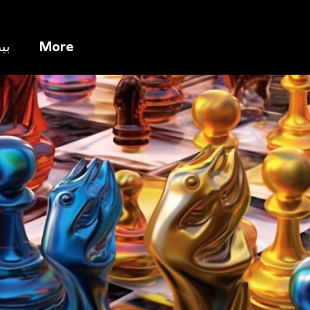
More
بي