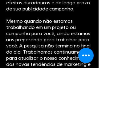
efeitos duradouros e de longo prazo
de sua publicidade campanha.
Mesmo quando não estamos
trabalhando em um projeto ou
campanha para você, ainda estamos
nos preparando para trabalhar para
você. A pesquisa não termina no final
do dia. Trabalhamos continuamente
para atualizar o nosso conhecimento
das novas tendências de marketing e
sociais, garantindo que sempre que
nos voltar com uma nova ideia ou
projeto, este será feito à medida
para os dias de hoje.
Em última análise, o sucesso que
podemos proporcionar aos nossos
clientes com confiança é através de
uma combinação de conhecimento
do setor e diligência comprometida.
Sabemos como o sucesso pode gerar